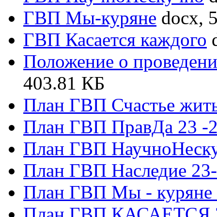
ГВП Мы-куряне
docx, 
ГВП Касается каждого
Положение о проведени
403.81 КБ
План ГВП Счастье жить 
План ГВП ПравДа 23 -
План ГВП НаучноНескуч
План ГВП Наследие 23
План ГВП Мы - куряне 
План ГВП КАСАЕТСЯ 