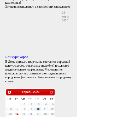
коллектива!
Эмоции переполняют, а счастьеметр зашкаливает
28
марта
2026
Rонкурс хоров
В Доме детского творчества состоялся окружной
конкурс хоров, вокальных ансамблей и солистов
академического направления. Мероприятие
прошло в рамках ставшего уже традиционным
городского фестиваля «Наши таланты — родному
краю».
Апрель
2026
Пн
Вт
Ср
Чт
Пт
Сб
Вс
1
2
3
4
5
6
7
8
9
10
11
12
13
14
15
16
17
18
19