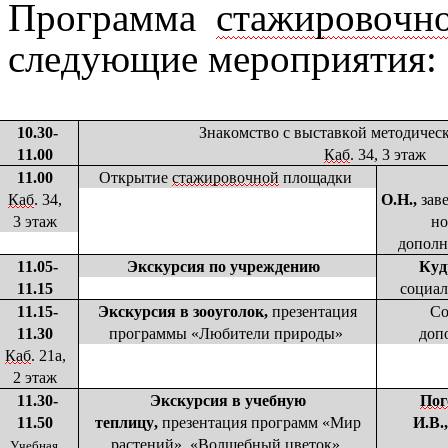
Программа
стажировочн
следующие мероприятия:
10.30-
Знакомство с выставкой методичес
11.00
Каб
. 34, 3 этаж
11.00
Открытие
стажировочной
площадки
Каб
. 34,
О.Н.,
зав
3 этаж
но
дополн
11.05-
Экскурсия по учреждению
Куд
11.15
социал
11.15-
Экскурсия в зооуголок,
презентация
Со
11.30
п
рограммы «Любители природы»
доп
Каб
. 21а,
2 этаж
11.30-
Экскурсия в учебную
По
11.50
теплицу,
презентация программ «Мир
И.В.,
растений», «Волшебный цветок»
Учебная