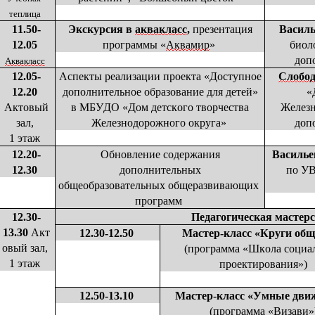
теплица
11.50-
Экскурсия в
аквакласс
,
презентация
Василь
12.05
программы «
Аквамир
»
биол
доп
Аквакласс
12.05-
Аспекты
реализации проекта «Доступное
Слобо
12.20
дополнительное образование для детей»
«
Актовый
в МБУДО «Дом детского творчества
Железн
зал,
Железнодорожного округа»
доп
1 этаж
12.20-
Обновление содержания
Василье
12.30
дополнительных
по УВ
общеобразовательных
общеразвивающих
программ
12.30-
Педагогическая мастер
13.30
Акт
12.30-12.50
Мастер-класс «Круги об
овый зал,
(программа «Школа социа
1 этаж
проектирования»)
12.50-13.10
Мастер-класс «Умные дв
(программа «Визави»